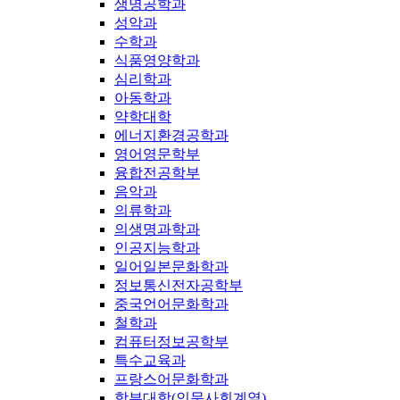
생명공학과
성악과
수학과
식품영양학과
심리학과
아동학과
약학대학
에너지환경공학과
영어영문학부
융합전공학부
음악과
의류학과
의생명과학과
인공지능학과
일어일본문화학과
정보통신전자공학부
중국언어문화학과
철학과
컴퓨터정보공학부
특수교육과
프랑스어문화학과
학부대학(인문사회계열)