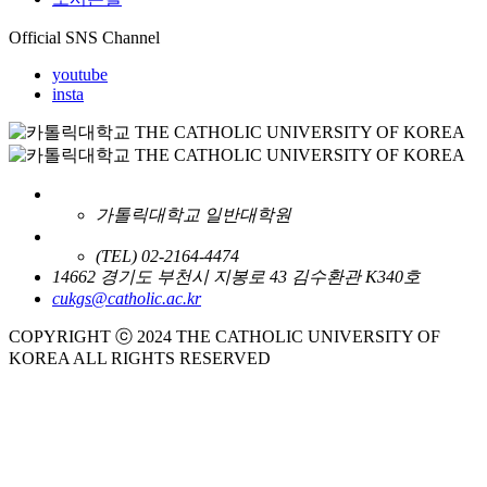
Official SNS Channel
youtube
insta
가톨릭대학교 일반대학원
(TEL) 02-2164-4474
14662 경기도 부천시 지봉로 43 김수환관 K340호
cukgs@catholic.ac.kr
COPYRIGHT ⓒ 2024 THE CATHOLIC UNIVERSITY OF
KOREA ALL RIGHTS RESERVED