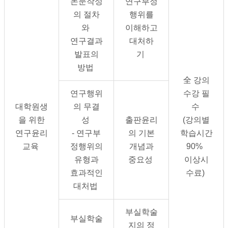
논문작성
연구부정
의 절차
행위를
와
이해하고
연구결과
대처하
발표의
기
방법
全 강의
연구행위
수강 필
대학원생
의 무결
수
을 위한
성
출판윤리
(강의별
연구윤리
- 연구부
의 기본
학습시간
교육
정행위의
개념과
90%
유형과
중요성
이상시
효과적인
수료)
대처법
부실학술
부실학술
지의 정