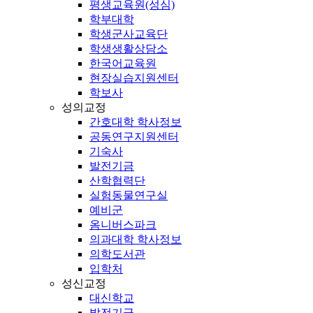
평생교육원(성심)
학부대학
학생군사교육단
학생생활상담소
한국어교육원
현장실습지원센터
학보사
성의교정
간호대학 학사정보
공동연구지원센터
기숙사
발전기금
산학협력단
실험동물연구실
예비군
옴니버스파크
의과대학 학사정보
의학도서관
입학처
성신교정
대신학교
발전기금