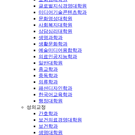
글로벌지식경영대학원
미디어기술콘텐츠학과
문화영성대학원
사회복지대학원
상담심리대학원
생명과학과
생활문화학과
예술미디어융합학과
의료인공지능학과
일반대학원
종교학과
중독학과
의류학과
패션디자인학과
한국어교육학과
행정대학원
성의교정
간호학과
보건의료경영대학원
보건학과
생명대학원