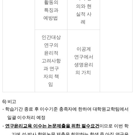
활동의
의와 현
특징과
실적 사
예방법
례
인간대상
연구의
이공계
윤리적
연구에서
고려사항
생명윤리
과 연구
의 가치
자의 책
임
6)
비고
-
학습기간 종료 후 이수기준 충족자에 한하여 대학원교학팀에서
일괄 이수처리 예정
-
연구윤리교육 이수는 논문제출을 위한 필수요건
이므로 이번 학
기에 석
·
박사 학위논문 제출을 희망
하는
학생 중 아직 연구윤