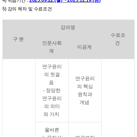
2025.09.22.(월) ~ 2025.12.19.(금)
4)
학습기간
:
5)
강의 목차 및 수료조건
강의명
수료조
구 분
인문사회
건
이공계
계
연구윤리
의 첫걸
연구윤리
음
의 핵심
- 정당한
원칙과
연구윤리
개념
의 의미
와 가치
올바른