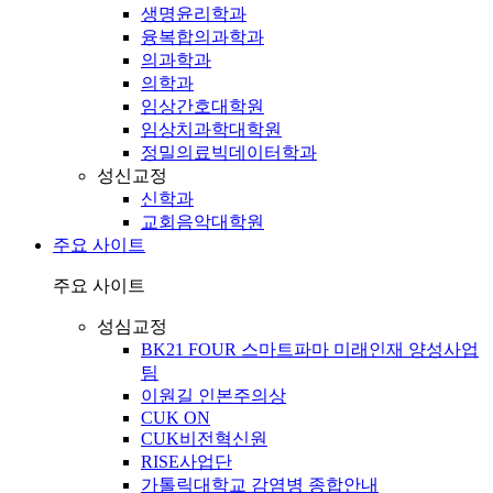
생명윤리학과
융복합의과학과
의과학과
의학과
임상간호대학원
임상치과학대학원
정밀의료빅데이터학과
성신교정
신학과
교회음악대학원
주요 사이트
주요 사이트
성심교정
BK21 FOUR 스마트파마 미래인재 양성사업
팀
이원길 인본주의상
CUK ON
CUK비전혁신원
RISE사업단
가톨릭대학교 감염병 종합안내