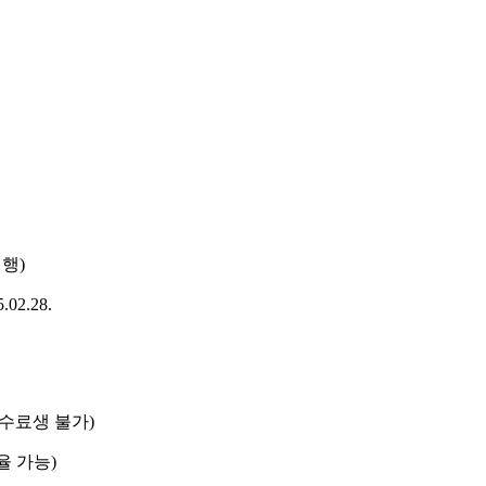
행)
02.28.
 수료생 불가)
율 가능)