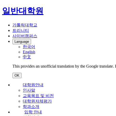
일반대학원
가톨릭대학교
트리니티
사이버캠퍼스
Language
한국어
English
中文
This provides an unofficial translation by the Google translate.
OK
대학원안내
인사말
교육목표 및 비전
대학원자체평가
학과소개
입학 안내