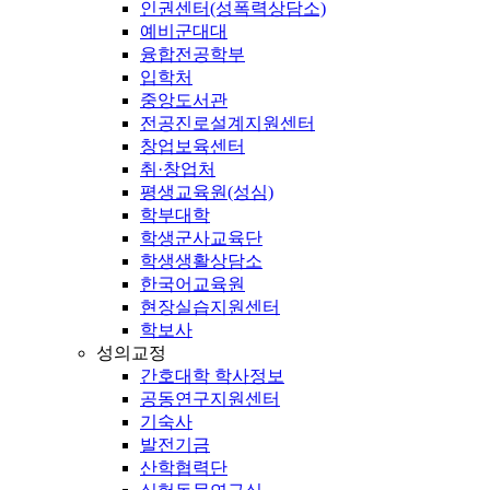
인권센터(성폭력상담소)
예비군대대
융합전공학부
입학처
중앙도서관
전공진로설계지원센터
창업보육센터
취·창업처
평생교육원(성심)
학부대학
학생군사교육단
학생생활상담소
한국어교육원
현장실습지원센터
학보사
성의교정
간호대학 학사정보
공동연구지원센터
기숙사
발전기금
산학협력단