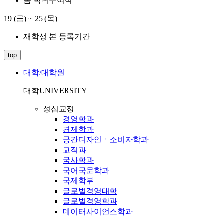
봄 학위수여식
19 (금)
~
25 (목)
재학생 본 등록기간
top
대학/대학원
대학
UNIVERSITY
성심교정
경영학과
경제학과
공간디자인ㆍ소비자학과
교직과
국사학과
국어국문학과
국제학부
글로벌경영대학
글로벌경영학과
데이터사이언스학과