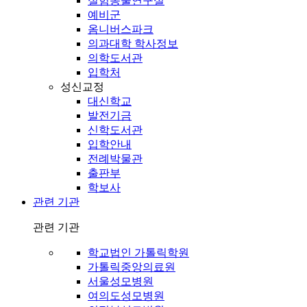
실험동물연구실
예비군
옴니버스파크
의과대학 학사정보
의학도서관
입학처
성신교정
대신학교
발전기금
신학도서관
입학안내
전례박물관
출판부
학보사
관련 기관
관련 기관
학교법인 가톨릭학원
가톨릭중앙의료원
서울성모병원
여의도성모병원