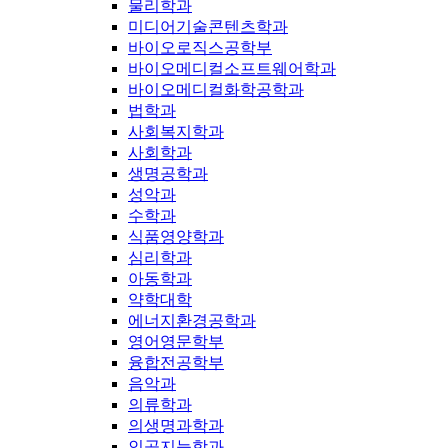
물리학과
미디어기술콘텐츠학과
바이오로직스공학부
바이오메디컬소프트웨어학과
바이오메디컬화학공학과
법학과
사회복지학과
사회학과
생명공학과
성악과
수학과
식품영양학과
심리학과
아동학과
약학대학
에너지환경공학과
영어영문학부
융합전공학부
음악과
의류학과
의생명과학과
인공지능학과