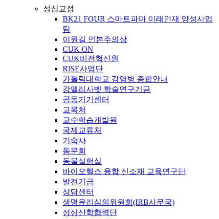
성심교정
BK21 FOUR 스마트파마 미래인재 양성사업
팀
이원길 인본주의상
CUK ON
CUK비전혁신원
RISE사업단
가톨릭대학교 감염병 종합안내
강엘리사벳 학술연구기금
공동기기센터
교목처
교수학습개발원
국제교류처
기숙사
동문회
동물실험실
바이오헬스 융합 신소재 교육연구단
발전기금
상담센터
생명윤리심의위원회(IRB사무국)
성심산학협력단